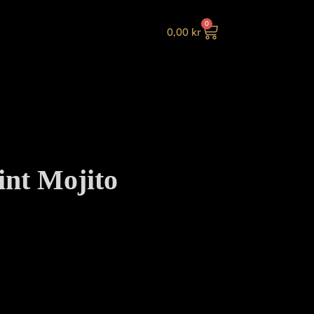
0
0,00
kr
nt Mojito