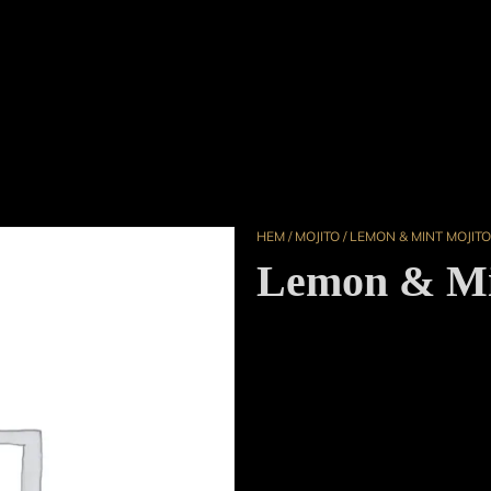
HEM
/
MOJITO
/ LEMON & MINT MOJITO
Lemon & Mi