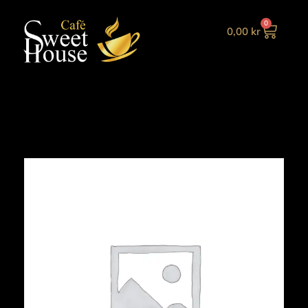
0
0,00
kr