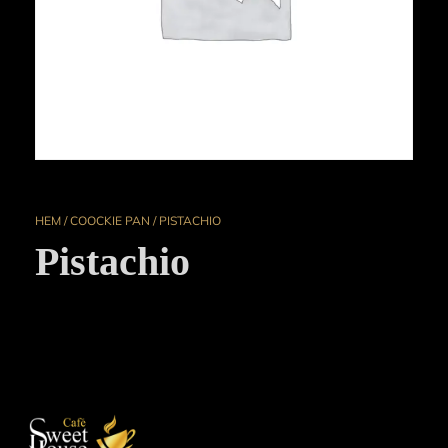
HEM
/
COOCKIE PAN
/ PISTACHIO
Pistachio