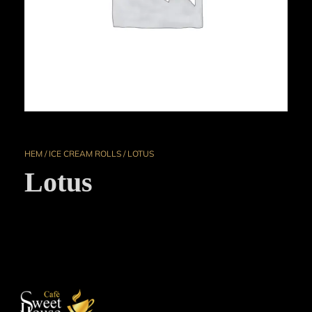
HEM
/
ICE CREAM ROLLS
/ LOTUS
Lotus