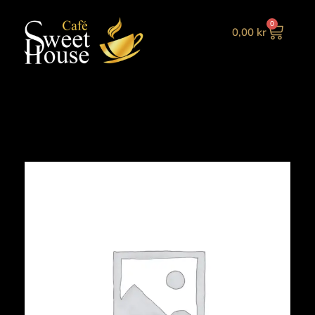
0
0,00
kr