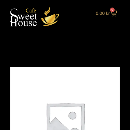
0
0,00
kr