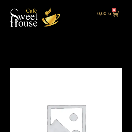
0
0,00
kr